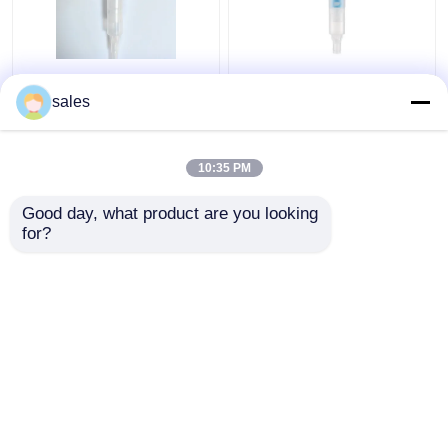
Volles
PUMPEN-Zufuhr-
Plastikfreundliches
Spitzen Soems
sales
Überraschen der
Multiscene Plastik,
lotionspumpe ECO für
K212-1 multi Lotions-
die Wiederverwertung
Pumpe der Funktions-
10:35 PM
Bestpreis
Bestpreis
einziges pp.-PET
24mm
Monomaterials
Good day, what product are you looking 
for?
Kontakt
Kontakt
Sehen Sie mehr an
Startseite
Über uns
Kontakt
Desktop Site
Sitemap
Privacy Policy