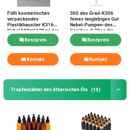
Füllt kosmetisches
360 des Grad-K306
verpackendes
feines langlebiges Gut
Plastikhaustier K316
Nebel-Pumpen-des
Nebel 100ml 125ml der
Sprüher-0.20cc für
Lichtschutz-leeren
Parfüm
Bestpreis
Bestpreis
niedrigen Geldstrafe ab
Kontakt
Kontakt
Tropfenzähler des ätherischen Öls
(15)