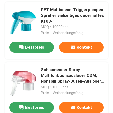
PET Multiscene-Triggerpumpen-
Sprüher vielseitiges dauerhaftes
K108-1
MOQ：10000pcs
Preis：Verhandlungsfähig
Bestpreis
Kontakt
Schäumender Spray-
Multifunktionsauslöser ODM,
Heim
Nonspill Spray-Düsen-Auslöser
für Flasche
MOQ：10000pcs
Preis：Verhandlungsfähig
Produkte
Bestpreis
Kontakt
Multi Funktions-blauer Triggerpumpen-Sprüher Vielzweck für Waschanlage
Über uns