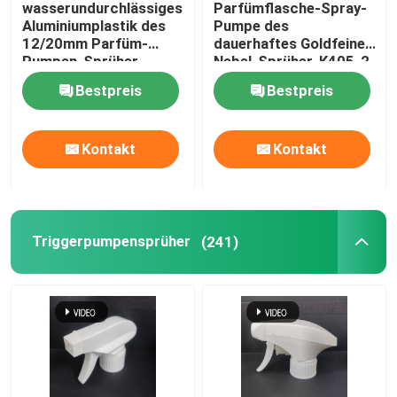
wasserundurchlässiges
Parfümflasche-Spray-
Aluminiumplastik des
Pumpe des
Kreditkarte-Sprüher
12/20mm Parfüm-
dauerhaftes Goldfeine
Pumpen-Sprüher-
Nebel-Sprüher-K405-2
K406-1
Nonspill
Bestpreis
Bestpreis
Pen Perfume Spray
Kontakt
Kontakt
Plastikkappe
Deodorant-Stick
Triggerpumpensprüher
(241)
Cremepumpe aus Kunststoff
Glasflasche