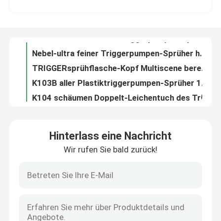
Nebel-ultra feiner Triggerpumpen-Sprüher haltbares K106-1 für Kosmetik
TRIGGERsprühflasche-Kopf Multiscene bereitete Plastikultra fein auf
Werksbesichtigung
K103B aller Plastiktriggerpumpen-Sprüher 1.5cc gab mehrfunktionalesnonspill aus
K104 schäumen Doppelt-Leichentuch des Triggerpumpen-Sprüher-28mm des Ertrag-1.20cc
Qualitätskontrolle
Doppelter Spray-Triggerkopf des Leichentuch-1.5cc, Vielzweckspray-Düsen-Auslöser
ODM-Plastikseifenspender-Pumpen-Nonspill Ersatz-Pumpe für Lotions-Flasche
Kontakt mit uns
Aluminiumlotions-Zufuhr-Pumpen-Ersatz-Multifunktionslanglebiges gut
Bambus-24mm Lotions-Zufuhr-Pumpen-multi Plastikfunktions-rote Farbe
Nachrichten
Sahnewasserundurchlässiges wiederverwendbares der pumpen-Zufuhr-Spitzen-K203-2 entgegen dem Uhrzeigersinn
Hinterlass eine Nachricht
Flüssigseife-Zufuhr-Pumpen-Ersatz Soems Nonspill wasserundurchlässig
Wir rufen Sie bald zurück!
Rechtssachen
Lotions-Pumpen-Spitze ODM bereitete entgegen dem Uhrzeigersinn, K203 Seife und Lotions-Pumpe auf
Wiederverwendbare PET Ersatz-Seifenspender-Pumpen-Spitzen, recyclebare Lotions-Pumpen K204 2CC
Praktische Lotions-Pumpe der Schrauben-4CC, Multiscene-Seifenspender-Pumpen-Spitzen
Parfüm-Pumpen-Sprüher
LDPE-Plastiklotions-Zufuhr-Pumpe Vielzweck für Desinfektionsmittel
Multi Szenen-Seifen-Lotions-Zufuhr-Ersatz-Pumpe LDPE materielles aufbereitet
Triggerpumpensprüher