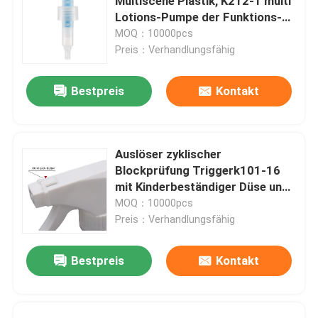
Multiscene Plastik, K212-1 multi
Lotions-Pumpe der Funktions-
24mm
MOQ：10000pcs
Preis：Verhandlungsfähig
Bestpreis
Kontakt
Auslöser zyklischer
Blockprüfung Triggerk101-16
mit Kinderbeständiger Düse und
-schließung
MOQ：10000pcs
Preis：Verhandlungsfähig
Bestpreis
Kontakt