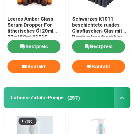
Leeres Amber Glass
Schwarzes K1011
Serum Dropper For
beschichtete rundes
ätherisches Öl 20ml
Glasflaschen-Glas mit
30ml 50ml K1010
Bambustropfenzähler-
Kappe
Bestpreis
Bestpreis
Kontakt
Kontakt
Lotions-Zufuhr-Pumpe
(257)