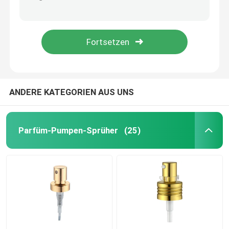
Nonspill weiße Lotions-Zufuhr-Pumpe wasserundurchlässig mit langer Düse K207-3
Dauerhafte luftlose Zufuhr Multiscene 50 ml, ungiftige K1309 Luftpumpe-kosmetische Flaschen
Feiner Nebel-Pumpen-Sprüher
Feines Pumpen-Sprüher K302 des Nebel-ISO9001 mehrfunktionalesplastiknonspill
Schwarz-feine Nebel-Sprüher haltbares Multiscene LDPE K304
Tropfenzähler des ätherischen Öls
Lotions-Zufuhr-Pumpe
ANDERE KATEGORIEN AUS UNS
Kosmetische Behandlungs-Pumpen
Parfüm-Pumpen-Sprüher
(25)
Schaumkunststoff-Pumpe
Nagellack-Entferner-Pumpe
luftlose Pumpflasche