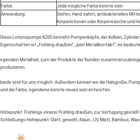
Farbe:
Jede mögliche Farbe konnte sein
Anwendung:
Seifen, Hand sahnt, antibakterielles Mitt
Körperlotionen oder Körperwäsche und Ha
Diese Lotionspumpe K205 besteht Pumpenköpfe, der Kolben, Zylinder 
Eigenschaften ist „Frühling draußen“, „kein Metallkontakt“, es bedeutet
irgendein Metallteil, zum der Produkte der Kunden zusammenzubringen
produzieren,
beide sind für uns möglich. Außerdem können wir die Halsgröße, Pum
und die Farbe, irgendeine konnte neues sein entworfen.
Höhepunkt: Frühlings-innerer Frühling draußen, zur Verfügung gestellt
Schließungs-Höhepunkt: Glatt, gewellt, Alaun., UV, Matt, Bambus, Wa