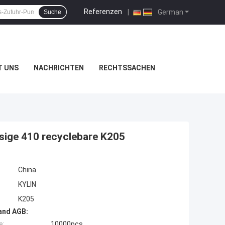
Referenzen
|
German
Suche
T UNS
NACHRICHTEN
RECHTSSACHEN
sige 410 recyclebare K205
China
KYLIN
K205
and AGB:
e:
10000pcs