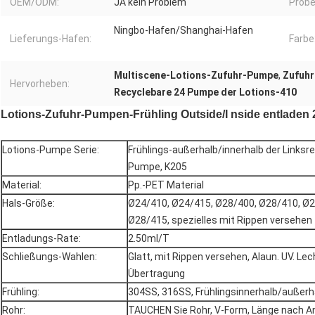
OEM/ODM:
JA kein Problem
Probe
Ningbo-Hafen/Shanghai-Hafen
Lieferungs-Hafen:
Farbe
Multiscene-Lotions-Zufuhr-Pumpe
,
Zufuhr
Hervorheben:
Recyclebare 24 Pumpe der Lotions-410
Lotions-Zufuhr-Pumpen-Frühling Outside/I nside entladen
Lotions-Pumpe Serie:
Frühlings-außerhalb/innerhalb der Linksr
Pumpe, K205
Material:
Pp.-PET Material
Hals-Größe:
Ø24/410, Ø24/415, Ø28/400, Ø28/410, Ø2
Ø28/415, spezielles mit Rippen versehen
Entladungs-Rate:
2.50ml/T
Schließungs-Wahlen:
Glatt, mit Rippen versehen, Alaun. UV. L
Übertragung
Frühling:
304SS, 316SS, Frühlingsinnerhalb/außerha
Rohr:
TAUCHEN Sie Rohr, V-Form, Länge nach An