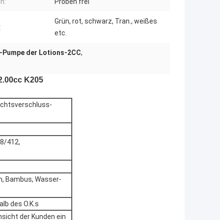
n:
Proben frei
Grün, rot, schwarz, Tran., weißes
:
etc.
-Pumpe der Lotions-2CC
,
 2.00cc K205
echtsverschluss-
8/412,
ech, Bambus, Wasser-
lb des O.K.s
sicht der Kunden ein