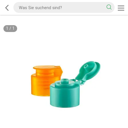
1
/
1