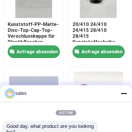
Werksbesichtigung
Kunststoff-PP-Matte-
20/410 24/410
Disc-Top-Cap-Top-
24/415 28/410
Qualitätskontrolle
Verschlusskappe für
28/415
Plastikflaschen
Kunststoffscheibe
Oberkappe für
Anfrage absenden
Anfrage absenden
Kosmetikflasche
Kontakt mit uns
Nachrichten
Rechtssachen
sales
Parfüm-Pumpen-Sprüher
4:17 PM
Good day, what product are you looking 
24/410 24/415
Plastikflaschenkappe
Triggerpumpensprüher