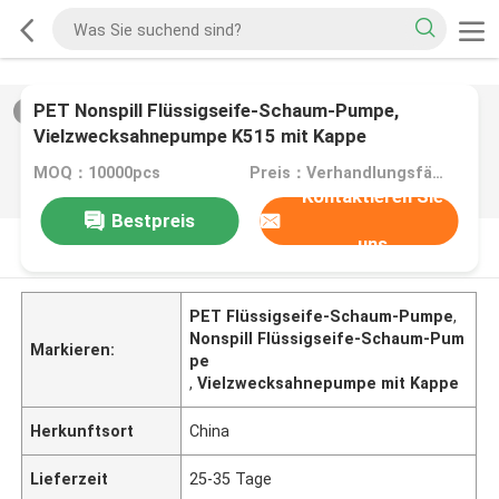
PET Nonspill Flüssigseife-Schaum-Pumpe,
2
/
0
Vielzwecksahnepumpe K515 mit Kappe
MOQ：10000pcs
Preis：Verhandlungsfähig
Kontaktieren Sie
Bestpreis
uns
PRODUKT-BESCHREIBUNG
PET Flüssigseife-Schaum-Pumpe
,
Nonspill Flüssigseife-Schaum-Pum
Markieren:
pe
,
Vielzwecksahnepumpe mit Kappe
Herkunftsort
China
Lieferzeit
25-35 Tage