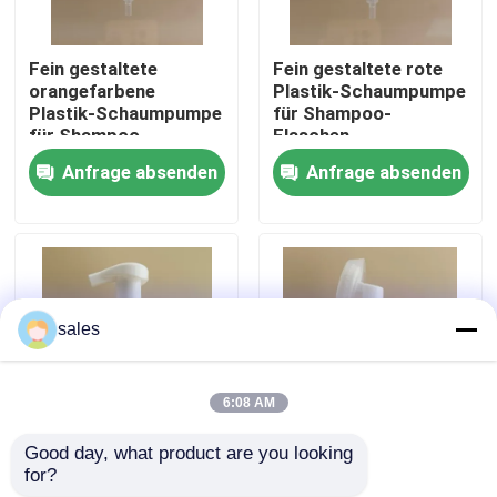
Fein gestaltete
Fein gestaltete rote
orangefarbene
Plastik-Schaumpumpe
Plastik-Schaumpumpe
für Shampoo-
für Shampoo-
Flaschen
Flaschen
Anfrage absenden
Anfrage absenden
sales
Heim
6:08 AM
Produkte
Good day, what product are you looking 
Zartes Design, weißer
Zartes Design, weißer
for?
Kunststoff, großer
Kunststoff, großer
Über uns