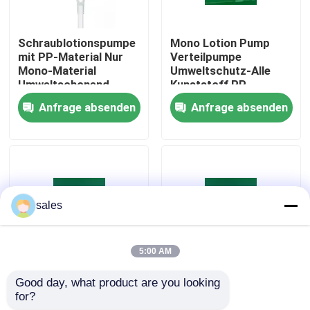
Werksbesichtigung
Schraublotionspumpe
Mono Lotion Pump
mit PP-Material Nur
Verteilpumpe
Mono-Material
Umweltschutz-Alle
Qualitätskontrolle
Umweltschonend
Kunststoff PP
Frühling Flasche
Anfrage absenden
Anfrage absenden
Verteilpumpe
Kontakt mit uns
Nachrichten
sales
Rechtssachen
5:00 AM
Parfüm-Pumpen-Sprüher
Good day, what product are you looking 
24/410 28/410
Umweltfreundliche
for?
Mahlfarbe High All
28/410-Recycling-
Triggerpumpensprüher