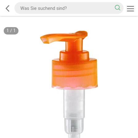
1
/
1