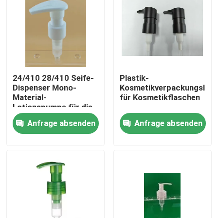
24/410 28/410 Seife-
Plastik-
Dispenser Mono-
Kosmetikverpackungslot
Material-
für Kosmetikflaschen
Lotionspumpe für die
Körperpflege
Anfrage absenden
Anfrage absenden
Heim
Produkte
Über uns