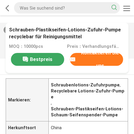
Schrauben-Plastikseifen-Lotions-Zufuhr-Pumpe
2
/
0
recyclebar für Reinigungsmittel
MOQ：10000pcs
Preis：Verhandlungsfähig
Kontaktieren Sie
Bestpreis
uns
PRODUKT-BESCHREIBUNG
Schraubenlotions-Zufuhrpumpe
,
Recyclebare Lotions-Zufuhr-Pump
e
Markieren:
,
Schrauben-Plastikseifen-Lotions-
Schaum-Seifenspender-Pumpe
Herkunftsort
China