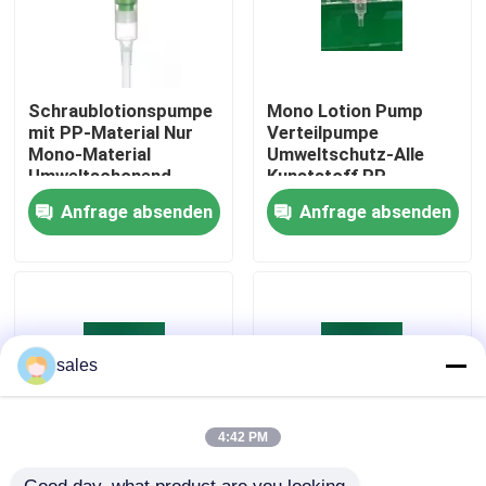
Schraublotionspumpe
Mono Lotion Pump
mit PP-Material Nur
Verteilpumpe
Mono-Material
Umweltschutz-Alle
Umweltschonend
Kunststoff PP
Frühling Flasche
Anfrage absenden
Anfrage absenden
Verteilpumpe
Heim
sales
Produkte
4:42 PM
Über uns