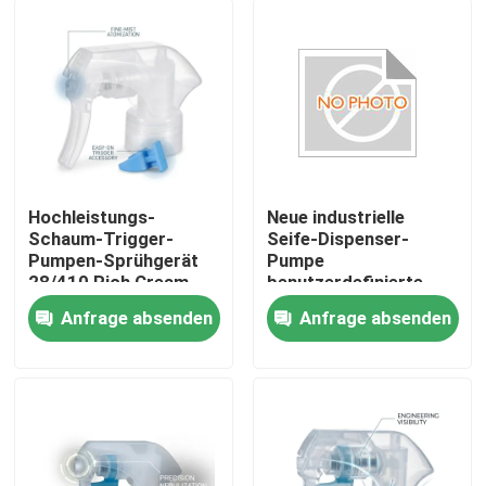
Hochleistungs-
Neue industrielle
Schaum-Trigger-
Seife-Dispenser-
Pumpen-Sprühgerät
Pumpe
28/410 Rich Cream-
benutzerdefinierte
Schaum-Dispenser für
Kunststoff-
Anfrage absenden
Anfrage absenden
Badezimmer-
Schrauben-up Lotion-
Heim
Fliesenreinigungsprodukte
Pumpe K201-4
Produkte
Über uns