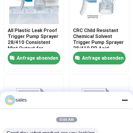
Werksbesichtigung
All Plastic Leak Proof
CRC Child Resistant
Qualitätskontrolle
Trigger Pump Sprayer
Chemical Solvent
28/410 Consistent
Trigger Pump Sprayer
Mist Output for
28/410 PP Acid
Household Cleaning
Resistant for
Kontakt mit uns
Anfrage absenden
Anfrage absenden
Bottles
Industrial Cleaning
Nachrichten
Rechtssachen
sales
Parfüm-Pumpen-Sprüher
5:44 AM
Triggerpumpensprüher