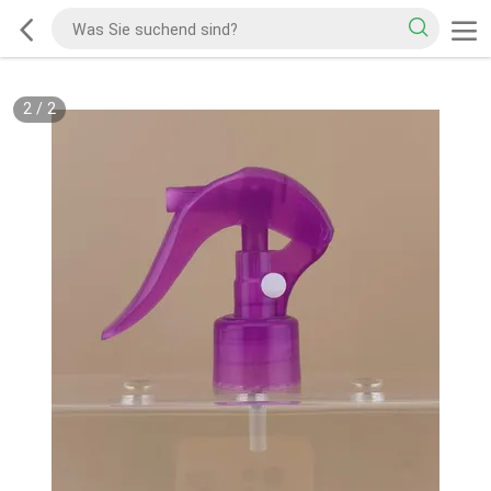
2
/
2