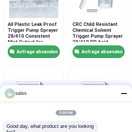
Werksbesichtigung
All Plastic Leak Proof
CRC Child Resistant
Trigger Pump Sprayer
Chemical Solvent
Qualitätskontrolle
28/410 Consistent
Trigger Pump Sprayer
Mist Output for
28/410 PP Acid
Household Cleaning
Resistant for
Anfrage absenden
Anfrage absenden
Bottles
Industrial Cleaning
Kontakt mit uns
Nachrichten
Rechtssachen
sales
Parfüm-Pumpen-Sprüher
5:00 PM
Good day, what product are you looking 
Triggersprüher
Auslösersprüher
Triggerpumpensprüher