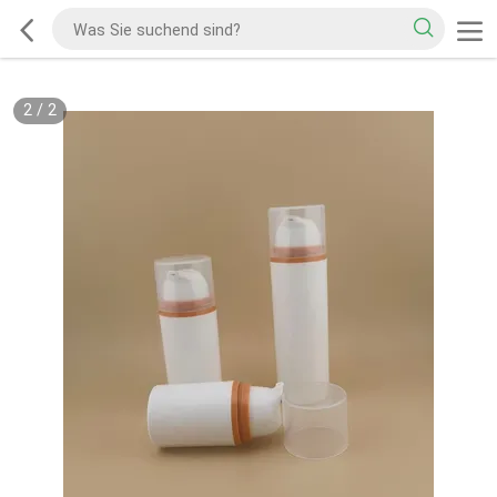
2
/
2