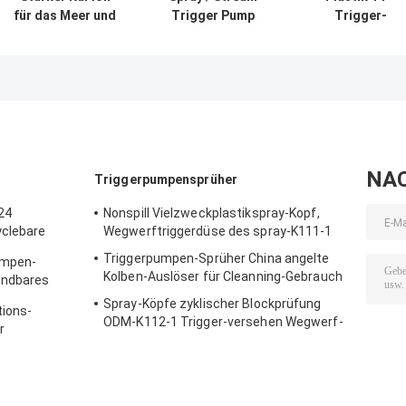
für das Meer und
Trigger Pump
Trigger-
MOQ 10000pcs
Sprayer B2B
Dispenser-
Trigger Spout
Käufer Paket 500
Sprayer mit
Sprayer Russland
Stück/karton
zuverlässiger
BPF Schließung
Leistung
NA
Triggerpumpensprüher
24
Nonspill Vielzweckplastikspray-Kopf,
yclebare
Wegwerftriggerdüse des spray-K111-1
Triggerpumpen-Sprüher China angelte
umpen-
Kolben-Auslöser für Cleanning-Gebrauch
endbares
Spray-Köpfe zyklischer Blockprüfung
tions-
ODM-K112-1 Trigger-versehen Wegwerf-
r
Multiscene mit einer Düse