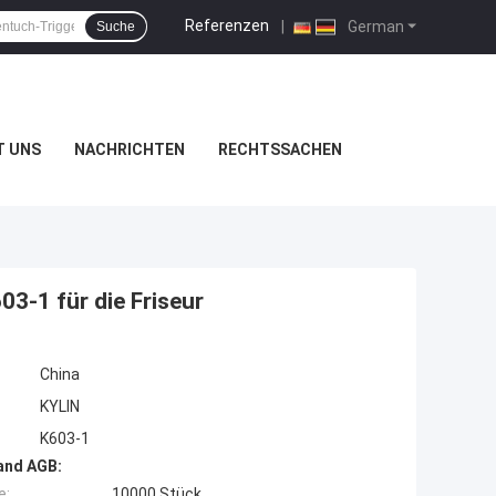
Referenzen
|
German
Suche
T UNS
NACHRICHTEN
RECHTSSACHEN
3-1 für die Friseur
China
KYLIN
K603-1
and AGB:
e:
10000 Stück