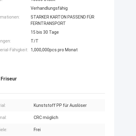
Verhandlungsfähig
rmationen:
STARKER KARTON PASSEND FÜR
FERNTRANSPORT
15 bis 30 Tage
ngen:
T/T
ial-Fähigkeit:
1,000,000pcs pro Monat
 Friseur
ial:
Kunststoff PP für Auslöser
al:
CRC möglich
ele:
Frei