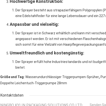
Hochwertige Konstruktion
:
Der Sprayer besteht aus strapazierfähigem Polypropylen (PP
eine Edelstahlfeder für eine lange Lebensdauer und ein 22
Anpassbar und vielseitig
:
Der Sprayer ist in Schwarz erhältlich und kann mit versch
angepasst werden. Er ist mit verschiedenen Flaschenhalsg
sich somit für eine Vielzahl von Haarpflegeverpackungsanf
Umweltfreundlich und kostengünstig
:
Der Sprayer erfüllt hohe Industriestandards und ist budget
bietet.
,
Größe und Tag:
Wasserundurchlässiger Triggerpumpen-Sprüher
Pum
Doppelte Leichentuch-Triggerpumpe 28mm
Kontaktdaten
NINGBO KYLIN PACKAGING SOLUTIONS CO.,LTD.
Senden Sie