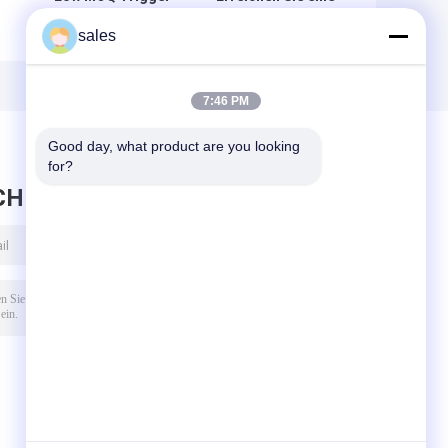
Pump Sprayer mit
makellose
sales
10000pcs für
Reinigung mit
einfache
einem Auslöser-
Handhabung
Sprayer für Autos
7:46 PM
Good day, what product are you looking 
for?
CHRICHT HINTERLASSEN