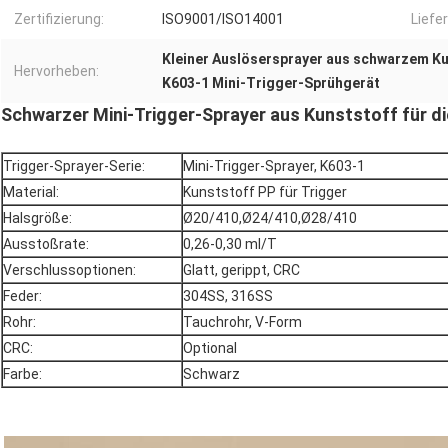
Zertifizierung:
ISO9001/ISO14001
Liefe
Kleiner Auslösersprayer aus schwarzem K
Hervorheben:
K603-1 Mini-Trigger-Sprühgerät
Schwarzer Mini-Trigger-Sprayer aus Kunststoff für d
Trigger-Sprayer-Serie:
Mini-Trigger-Sprayer, K603-1
Material:
Kunststoff PP für Trigger
Halsgröße:
Ø20/410,Ø24/410,Ø28/410
Ausstoßrate:
0,26-0,30 ml/T
Verschlussoptionen:
Glatt, gerippt, CRC
Feder:
304SS, 316SS
Rohr:
Tauchrohr, V-Form
CRC:
Optional
Farbe:
Schwarz