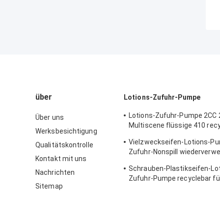
über
Lotions-Zufuhr-Pumpe
Lotions-Zufuhr-Pumpe 2CC 
Über uns
Multiscene flüssige 410 rec
Werksbesichtigung
K205
Vielzweckseifen-Lotions-P
Qualitätskontrolle
Zufuhr-Nonspill wiederverw
Kontakt mit uns
langlebiges Gut
Schrauben-Plastikseifen-Lo
Nachrichten
Zufuhr-Pumpe recyclebar fü
Sitemap
Reinigungsmittel