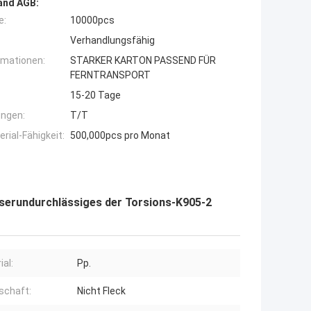
and AGB:
e:
10000pcs
Verhandlungsfähig
rmationen:
STARKER KARTON PASSEND FÜR
FERNTRANSPORT
15-20 Tage
ngen:
T/T
ial-Fähigkeit:
500,000pcs pro Monat
sserundurchlässiges der Torsions-K905-2
ial:
Pp.
schaft:
Nicht Fleck