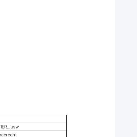
TIER… usw.
engerecht