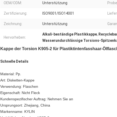
OEM/ODM:
Unterstützung
Probe
Zertifizierung:
ISO9001/ISO14001
Liefe
Zeichnung:
Unterstützung
Garan
Alkali-beständige Plastikkappe
,
Recycleba
Hervorheben:
Wasserundurchlässige Torsions-Spitzenk
Kappe der Torsion K905-2 für Plastiktintenfasshaar-Ölfla
Schnelle Details
Material: Pp.
Art: Disketten-Kappe
Verwendung: Flaschen
Eigenschaft: Nicht Fleck
Kundenspezifischer Auftrag: Nehmen Sie an
Ursprungsort: Zhejiang, China
Markenname: KYLIN