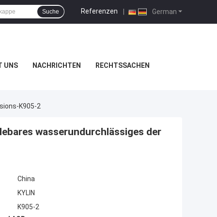
Referenzen
|
German
Suche
T UNS
NACHRICHTEN
RECHTSSACHEN
rsions-K905-2
clebares wasserundurchlässiges der
China
KYLIN
K905-2