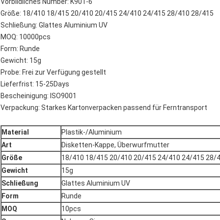
Vorbildliches Number: K901-6
Größe: 18/410 18/415 20/410 20/415 24/410 24/415 28/410 28/415
Schließung: Glattes Aluminium UV
MOQ: 10000pcs
Form: Runde
Gewicht: 15g
Probe: Frei zur Verfügung gestellt
Lieferfrist: 15-25Days
Bescheinigung: ISO9001
Verpackung: Starkes Kartonverpacken passend für Ferntransport
Material
Plastik-/Aluminium
Art
Disketten-Kappe, Überwurfmutter
Größe
18/410 18/415 20/410 20/415 24/410 24/415 28/
Gewicht
15g
Schließung
Glattes Aluminium UV
Form
Runde
MOQ
10pcs