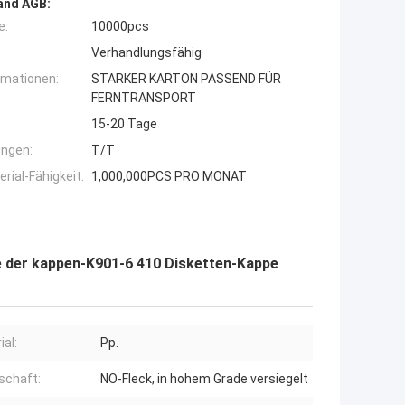
and AGB:
e:
10000pcs
Verhandlungsfähig
rmationen:
STARKER KARTON PASSEND FÜR
FERNTRANSPORT
15-20 Tage
ngen:
T/T
ial-Fähigkeit:
1,000,000PCS PRO MONAT
te der kappen-K901-6 410 Disketten-Kappe
ial:
Pp.
schaft:
NO-Fleck, in hohem Grade versiegelt