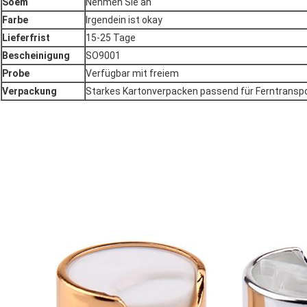
Soem
Nehmen Sie an
Farbe
Irgendein ist okay
Lieferfrist
15-25 Tage
Bescheinigung
SO9001
Probe
Verfügbar mit freiem
Verpackung
Starkes Kartonverpacken passend für Ferntransp