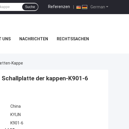
Referenzen
|
German
Suche
T UNS
NACHRICHTEN
RECHTSSACHEN
sketten-Kappe
n Schallplatte der kappen-K901-6
China
KYLIN
K901-6