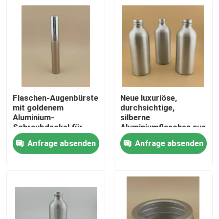
Flaschen-Augenbürste
Neue luxuriöse,
mit goldenem
durchsichtige,
Aluminium-
silberne
Schraubdeckel für
Aluminiumflaschen aus
Frauen
hochwertigen
Anfrage absenden
Anfrage absenden
kosmetischen
Heim
Aluminiumflaschen
Produkte
Über uns