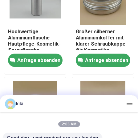
Werksbesichtigung
Hochwertige
Großer silberner
Qualitätskontrolle
Aluminiumflasche
Aluminiumkoffer mit
Hautpflege-Kosmetik-
klarer Schraubkappe
Sprayflasche
für Kosmetika
Kontakt mit uns
Anfrage absenden
Anfrage absenden
Nachrichten
Rechtssachen
kiki
Parfüm-Pumpen-Sprüher
2:03 AM
Triggerpumpensprüher