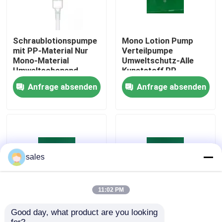
Werksbesichtigung
Schraublotionspumpe
Mono Lotion Pump
mit PP-Material Nur
Verteilpumpe
Qualitätskontrolle
Mono-Material
Umweltschutz-Alle
Umweltschonend
Kunststoff PP
Frühling Flasche
Anfrage absenden
Anfrage absenden
Verteilpumpe
Kontakt mit uns
Nachrichten
Rechtssachen
sales
Parfüm-Pumpen-Sprüher
11:02 PM
Good day, what product are you looking 
24/410 28/410
Umweltfreundliche
Triggerpumpensprüher