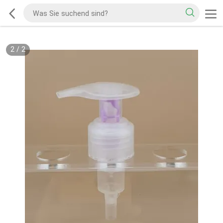
2
/
2