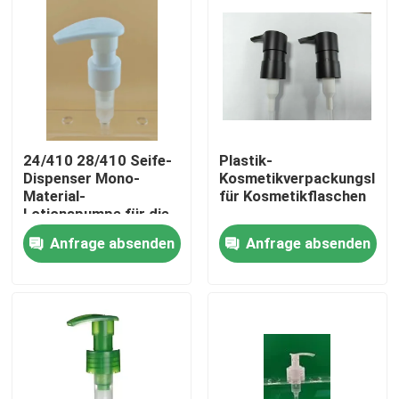
24/410 28/410 Seife-
Plastik-
Dispenser Mono-
Kosmetikverpackungslot
Material-
für Kosmetikflaschen
Lotionspumpe für die
Körperpflege
Anfrage absenden
Anfrage absenden
Heim
Produkte
Über uns