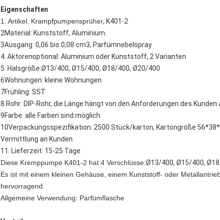
Eigenschaften
1. Artikel: Krampfpumpensprüher
, K401-2
2Material: Kunststoff, Aluminium.
3Ausgang: 0,06 bis 0,08 cm3, Parfümnebelspray
4. Aktorenoptional: Aluminium oder Kunststoff, 2 Varianten
5. Halsgröße:Ø13/400, Ø15/400, Ø18/400, Ø20/400
6Wohnungen: kleine Wohnungen
7Frühling: SST
8.Rohr: DIP-Rohr, die Länge hängt von den Anforderungen des Kunden 
9Farbe: alle Farben sind möglich.
10Verpackungsspezifikation: 2500 Stück/karton, Kartongröße 56*38*
Vermittlung an Kunden
11. Lieferzeit: 15-25 Tage
Diese Kremppumpe K401-2 hat 4 Verschlüsse:
Ø13/400, Ø15/400, Ø18
Es ist mit einem kleinen Gehäuse, einem Kunststoff- oder Metallantrie
hervorragend.
Allgemeine Verwendung: Parfümflasche