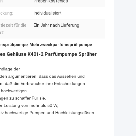
n:
Proben kostenlos
ckung:
Individualisiert
tiezeit für die
Ein Jahr nach Lieferung
ät:
ümsprühpumpe
,
Mehrzweckparfümsprühpumpe
nes Gehäuse K401-2 Parfümpumpe Sprüher
undlage der
den argumentieren, dass das Aussehen und
n, daß die Verbraucher ihre Entscheidungen
 hochwertigen
ngen zu schaffen
Für sie.
er Leistung von mehr als 50 W,
itativ hochwertige Pumpen und Hochleistungsdüsen