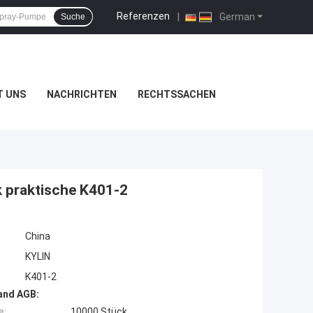
Referenzen
|
German
Suche
T UNS
NACHRICHTEN
RECHTSSACHEN
 praktische K401-2
China
KYLIN
K401-2
and AGB:
e:
10000 Stück