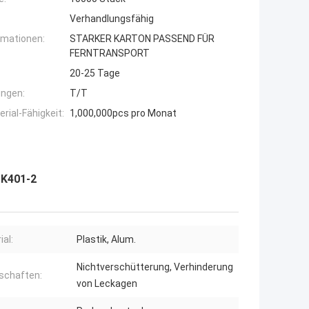
Verhandlungsfähig
rmationen:
STARKER KARTON PASSEND FÜR
FERNTRANSPORT
20-25 Tage
ngen:
T/T
ial-Fähigkeit:
1,000,000pcs pro Monat
 K401-2
ial:
Plastik, Alum.
Nichtverschütterung, Verhinderung
schaften:
von Leckagen