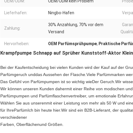
OEM/ODM:
OEM/ODM kein Problem
Probe
Lieferhafen:
Ningbo-Hafen
Verpa
30% Anzahlung, 70% vor dem
Garan
Zahlung:
Versand
Qualit
Hervorheben:
OEM Parfümsprühpumpe
,
Praktische Parf
Krampfpumpe Schnapp auf Sprüher Kunststoff-Aktor Klei
Bei der Kaufentscheidung bei vielen Kunden wird der Kauf auf der Gr
Parfümgeruch und
das Aussehen der Flasche.
Viele Parfümmarken wer
Das Gefühl von Parfümpumpen ist so wichtig wie
Der Geruch.
Wir wisse
Wir können unseren Kunden daher
mit einer Reihe von modischen und
Parfümpumpen und Parfümflaschenvertreiber, um emotionale Erfahru
Wählen Sie aus unseren
mit einer Leistung von mehr als 50 W und ein
für Ihre
Parfüm
Ich bin heute hier.
Wir sind ein B2B-Lieferant, der qual
verschiedener
Farben, Oberflächen
und Größen.