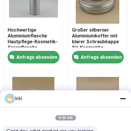
Hochwertige
Großer silberner
Aluminiumflasche
Aluminiumkoffer mit
Hautpflege-Kosmetik-
klarer Schraubkappe
Sprayflasche
für Kosmetika
Anfrage absenden
Anfrage absenden
Heim
kiki
Produkte
9:36 AM
Über uns