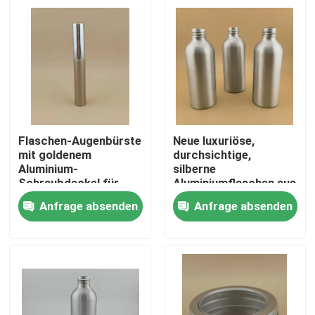
Flaschen-Augenbürste
Neue luxuriöse,
mit goldenem
durchsichtige,
Aluminium-
silberne
Schraubdeckel für
Aluminiumflaschen aus
Frauen
hochwertigen
Anfrage absenden
Anfrage absenden
kosmetischen
Aluminiumflaschen