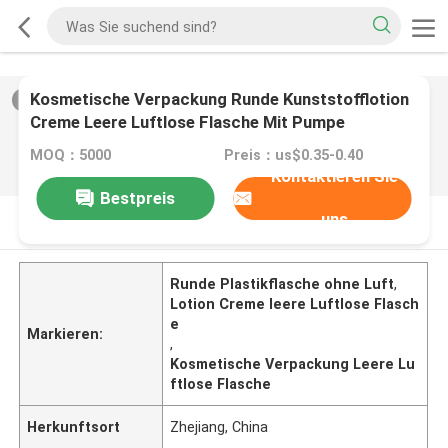
Kosmetische Verpackung Runde Kunststofflotion
2
/
0
Creme Leere Luftlose Flasche Mit Pumpe
MOQ：5000
Preis：us$0.35-0.40
Kontaktieren Sie
Bestpreis
uns
PRODUKT-BESCHREIBUNG
Runde Plastikflasche ohne Luft
,
Lotion Creme leere Luftlose Flasch
e
Markieren:
,
Kosmetische Verpackung Leere Lu
ftlose Flasche
Herkunftsort
Zhejiang, China