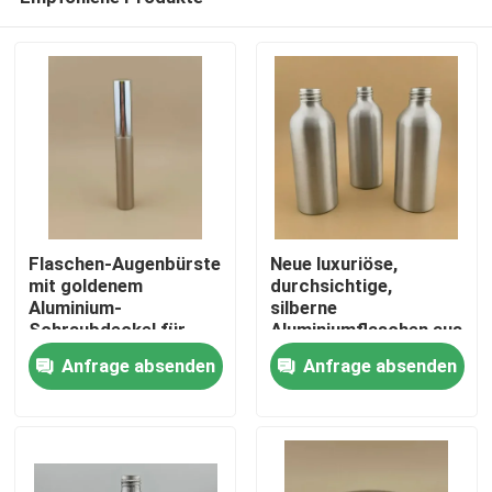
Flaschen-Augenbürste
Neue luxuriöse,
mit goldenem
durchsichtige,
Aluminium-
silberne
Schraubdeckel für
Aluminiumflaschen aus
Heim
Frauen
hochwertigen
Anfrage absenden
Anfrage absenden
kosmetischen
Aluminiumflaschen
Produkte
Über uns