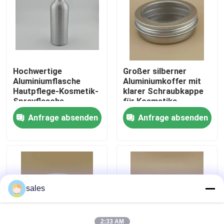
Werksbesichtigung
Qualitätskontrolle
Hochwertige
Großer silberner
Aluminiumflasche
Aluminiumkoffer mit
Hautpflege-Kosmetik-
klarer Schraubkappe
Kontakt mit uns
Sprayflasche
für Kosmetika
Anfrage absenden
Anfrage absenden
Nachrichten
Rechtssachen
Parfüm-Pumpen-Sprüher
sales
Triggerpumpensprüher
2:33 AM