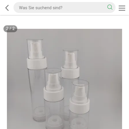
2
/
2