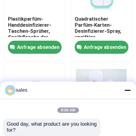
Werksbesichtigung
Plastikparfüm-
Quadratischer
Handdesinfizierer-
Parfüm-Karten-
Taschen-Sprüher,
Desinfizierer-Spray,
Qualitätskontrolle
Sprühflasche der
ungiftige
Kreditkartengröße-
Plastikflasche der
Anfrage absenden
Anfrage absenden
K1108
karten-K1106
Kontakt mit uns
Nachrichten
sales
Rechtssachen
9:06 AM
Parfüm-Pumpen-Sprüher
Good day, what product are you looking 
Nonspill aufbereiteter
Antibakterielles
for?
Kreditkarte-
Sprüher K1110
Triggerpumpensprüher