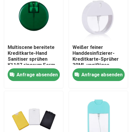
Multiscene bereitete
Weißer feiner
Kreditkarte-Hand
Handdesinfizierer-
Sanitiser sprühen
Kreditkarte-Sprüher
K1107 ringsum Form
30ML ungiftiges
auf
K1104
Anfrage absenden
Anfrage absenden
Heim
Produkte
Über uns