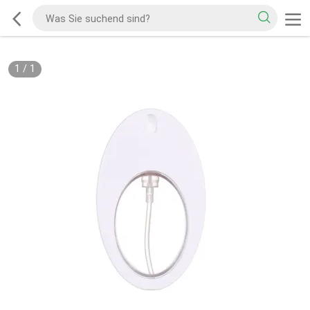
1
/
1