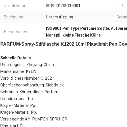
Zertifizierung:
ISO9001/ISO14001
Liefe
Zeichnung:
Unterstützung
Garan
ISO9001 Pen Type Perfume Bottle
,
Aufberei
Hervorheben:
Nonspill kleine Flasche Kölns
PARFÜM-Spray-Stiftflasche K1202 10ml Plastikmit Pen Co
Schnelle Details
Ursprungsort: Zhejiang, China
Markenname: KYLIN
Vorbildliches Number: K1202
Oberflächenbehandlung: Siebdruck
Gebrauch: Körperpflege, Parfüm
Grundmaterial: Pp.
Körper-Material: Pp.
Kragen-Material: Pp.
Versiegelnde Art: PUMPEN-SPRÜHER
Plastikart: Pp.