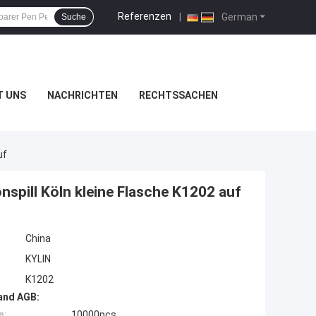
Referenzen
|
German
Suche
T UNS
NACHRICHTEN
RECHTSSACHEN
uf
nspill Köln kleine Flasche K1202 auf
China
KYLIN
K1202
and AGB:
e:
10000pcs