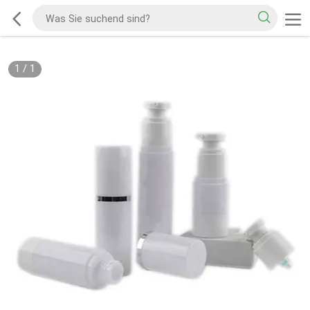
1
/
1