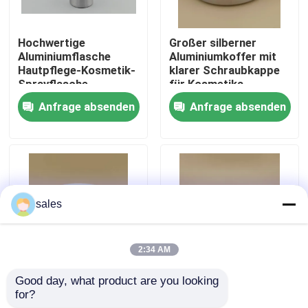
Werksbesichtigung
Hochwertige
Großer silberner
Aluminiumflasche
Aluminiumkoffer mit
Hautpflege-Kosmetik-
klarer Schraubkappe
Qualitätskontrolle
Sprayflasche
für Kosmetika
Anfrage absenden
Anfrage absenden
Kontakt mit uns
Nachrichten
sales
Rechtssachen
2:34 AM
Parfüm-Pumpen-Sprüher
Good day, what product are you looking 
Weiß silbriger
Großer silberner
for?
Aluminiumkoffer mit
Aluminiumkoffer mit
Triggerpumpensprüher