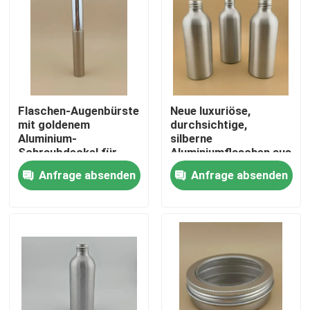
Flaschen-Augenbürste
Neue luxuriöse,
mit goldenem
durchsichtige,
Aluminium-
silberne
Schraubdeckel für
Aluminiumflaschen aus
Frauen
hochwertigen
Anfrage absenden
Anfrage absenden
kosmetischen
Aluminiumflaschen
Heim
Produkte
Über uns