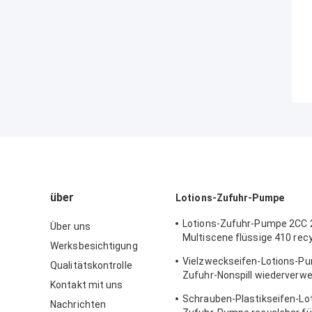
über
Lotions-Zufuhr-Pumpe
Lotions-Zufuhr-Pumpe 2CC 
Über uns
Multiscene flüssige 410 rec
Werksbesichtigung
K205
Vielzweckseifen-Lotions-P
Qualitätskontrolle
Zufuhr-Nonspill wiederverw
Kontakt mit uns
langlebiges Gut
Schrauben-Plastikseifen-Lo
Nachrichten