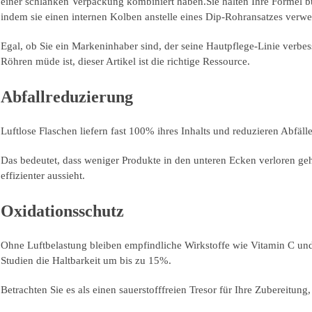
einer schlanken Verpackung kombiniert haben.Sie halten Ihre Formel buc
indem sie einen internen Kolben anstelle eines Dip-Rohransatzes verwen
Egal, ob Sie ein Markeninhaber sind, der seine Hautpflege-Linie verbes
Röhren müde ist, dieser Artikel ist die richtige Ressource.
Abfallreduzierung
Luftlose Flaschen liefern fast 100% ihres Inhalts und reduzieren Abfäl
Das bedeutet, dass weniger Produkte in den unteren Ecken verloren ge
effizienter aussieht.
Oxidationsschutz
Ohne Luftbelastung bleiben empfindliche Wirkstoffe wie Vitamin C und
Studien die Haltbarkeit um bis zu 15%.
Betrachten Sie es als einen sauerstofffreien Tresor für Ihre Zubereitung, 