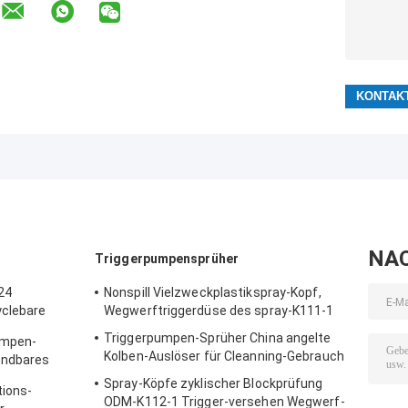
NA
Triggerpumpensprüher
24
Nonspill Vielzweckplastikspray-Kopf,
yclebare
Wegwerftriggerdüse des spray-K111-1
Triggerpumpen-Sprüher China angelte
umpen-
Kolben-Auslöser für Cleanning-Gebrauch
endbares
Spray-Köpfe zyklischer Blockprüfung
tions-
ODM-K112-1 Trigger-versehen Wegwerf-