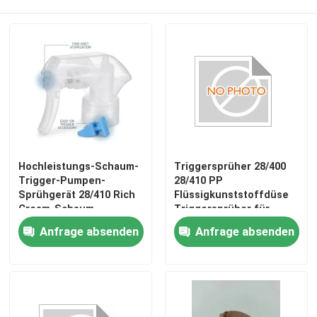
Werksbesichtigung
Qualitätskontrolle
Kontakt mit uns
Hochleistungs-Schaum-
Triggersprüher 28/400
Nachrichten
Trigger-Pumpen-
28/410 PP
Sprühgerät 28/410 Rich
Flüssigkunststoffdüse
Cream-Schaum-
Triggersprüher für
Rechtssachen
Dispenser für
Küchenreiniger SD109-
Anfrage absenden
Anfrage absenden
Badezimmer-
A2
Fliesenreinigungsprodukte
Parfüm-Pumpen-Sprüher
Triggerpumpensprüher