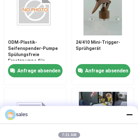
Feiner Nebel-Pumpen-Sprüher
Tropfenzähler des ätherischen Öls
ODM-Plastik-
24/410 Mini-Trigger-
Seifenspender-Pumpe
Sprühgerät
Spülungsfreie
Lotions-Zufuhr-Pumpe
Ersatzpumpe für
Lotionsflasche K201-2
Anfrage absenden
Anfrage absenden
Kosmetische Behandlungs-Pumpen
Schaumkunststoff-Pumpe
Nagellack-Entferner-Pumpe
sales
luftlose Pumpflasche
7:31 AM