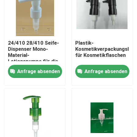
24/410 28/410 Seife-
Plastik-
Dispenser Mono-
Kosmetikverpackungslot
Material-
für Kosmetikflaschen
Lotionspumpe für die
Körperpflege
Anfrage absenden
Anfrage absenden
Heim
Produkte
Über uns