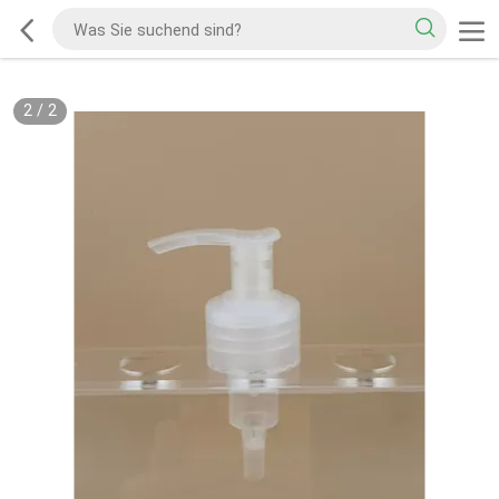
2
/
2