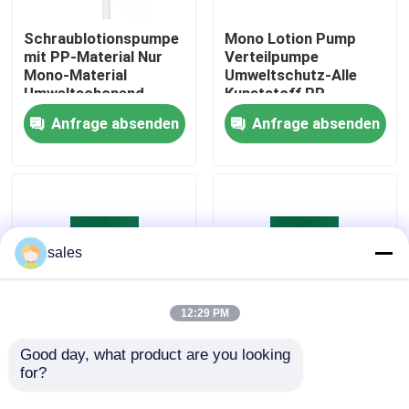
Schraublotionspumpe
Mono Lotion Pump
Werksbesichtigung
mit PP-Material Nur
Verteilpumpe
Mono-Material
Umweltschutz-Alle
Umweltschonend
Kunststoff PP
Qualitätskontrolle
Frühling Flasche
Anfrage absenden
Anfrage absenden
Verteilpumpe
Kontakt mit uns
Nachrichten
sales
Rechtssachen
12:29 PM
Parfüm-Pumpen-Sprüher
Good day, what product are you looking 
24/410 28/410
Umweltfreundliche
for?
Mahlfarbe High All
28/410-Recycling-
Plastic Lotion Pump
Lotionpumpe aus
Triggerpumpensprüher